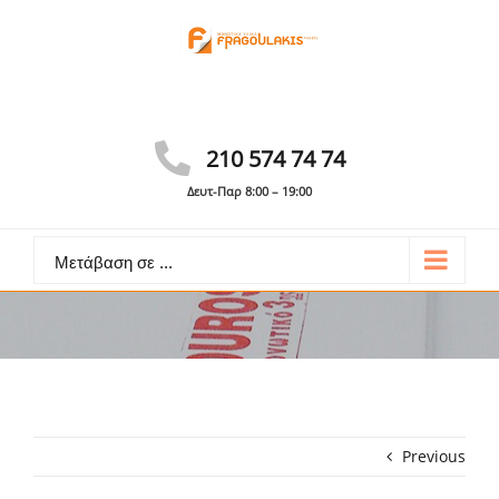
Skip
to
content
Γίνε συνεργάτης
Καλέστε: 210 574 74 74
210 574 74 74
Δευτ-Παρ 8:00 – 19:00
Μετάβαση σε ...
Previous