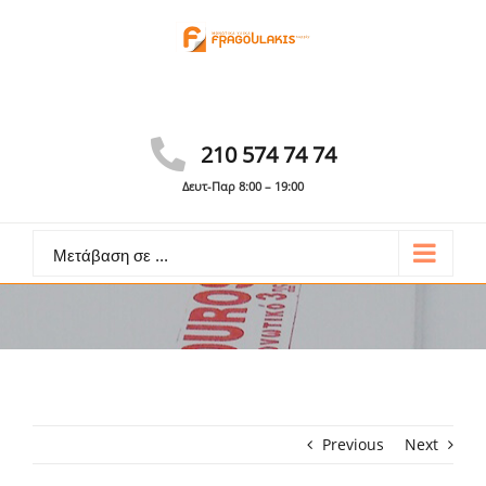
Skip
to
content
Γίνε συνεργάτης
Καλέστε: 210 574 74 74
210 574 74 74
Δευτ-Παρ 8:00 – 19:00
Μετάβαση σε ...
Previous
Next