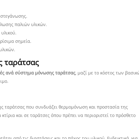
 στεγάνωσης.
ήλωσης παλιών υλικών.
 υλικού.
κρίσιμα σημεία.
υλικών.
ς ταράτσας
μές ανά σύστημα μόνωσης ταράτσας
, μαζί με το κόστος των βασικ
ιμο.
ς ταράτσας που συνδυάζει θερμομόνωση και προστασία της
 κτίρια και σε ταράτσες όπου πρέπει να περιοριστεί το πρόσθετο
τάται από τις διαστάσεις και το πάχος του υλικού. Ενδεικτικά, για