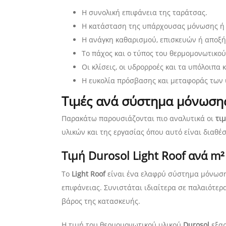
Η συνολική επιφάνεια της ταράτσας.
Η κατάσταση της υπάρχουσας μόνωσης ή
Η ανάγκη καθαρισμού, επισκευών ή αποξ
Το πάχος και ο τύπος του θερμομονωτικού
Οι κλίσεις, οι υδρορροές και τα υπόλοιπα 
Η ευκολία πρόσβασης και μεταφοράς των 
Τιμές ανά σύστημα μόνωση
Παρακάτω παρουσιάζονται πιο αναλυτικά οι
τι
υλικών και της εργασίας όπου αυτό είναι διαθέσ
Τιμή Durosol Light Roof ανά m²
Το
Light Roof
είναι ένα ελαφρύ σύστημα μόνωση
επιφάνειας. Συνιστάται ιδιαίτερα σε παλαιότερα
βάρος της κατασκευής.
Η τιμή του θερμομονωτικού υλικού
Durosol
εξαρ