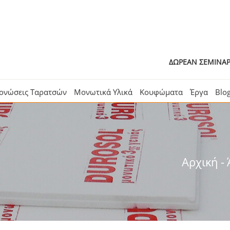
Γίνε συ
ΔΩΡΕΑΝ ΣΕΜΙΝ
ονώσεις Ταρατσών
Μονωτικά Υλικά
Κουφώματα
Έργα
Blo
Αρχική
-