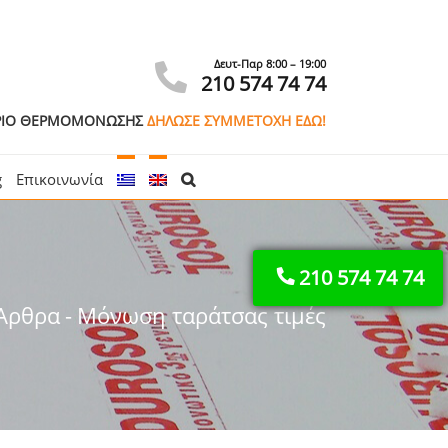
νεργάτης
Καλέστε: 210 574 74 74
Δευτ-Παρ 8:00 – 19:00
210 574 74 74
ΑΡΙΟ ΘΕΡΜΟΜΟΝΩΣΗΣ
ΔΗΛΩΣΕ ΣΥΜΜΕΤΟΧΗ ΕΔΩ!
g
Επικοινωνία
210 574 74 74
Άρθρα
-
Μόνωση ταράτσας τιμές