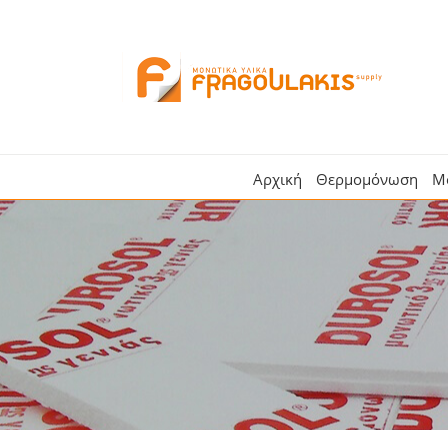
Skip
to
content
Αναζήτηση
...
Αρχική
Θερμομόνωση
Μ