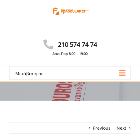
Skip
to
content
Γίνε συνεργάτης
Καλέστε: 210 574 74 74
210 574 74 74
Δευτ-Παρ 8:00 – 19:00
Μετάβαση σε ...
Previous
Next